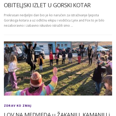
OBITELJSKI IZLET U GORSKI KOTAR
Prekrasan nedjeljni dan bio je ko naručen za istraživanje ljepota
Gorskoga kotara a uz odličnu ekipu i vodičicu Lynx and Fox to je bilo
nezaboravno i zabavno iskustvo istražili smo …
ZDRAV KO ZMAJ
LOV NA MEDVJEDA u ŽAKANJU, KAMANJU i