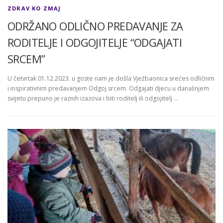
ZDRAV KO ZMAJ
ODRŽANO ODLIČNO PREDAVANJE ZA
RODITELJE I ODGOJITELJE “ODGAJATI
SRCEM”
U četvrtak 01.12.2023. u goste nam je došla Vježbaonica srećes odličnim
i inspirativnim predavanjem Odgoj srcem. Odgajati djecu u današnjem
svijetu prepuno je raznih izazova i biti roditelj ili odgojitelj …