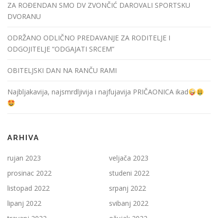
j
ZA ROĐENDAN SMO DV ZVONČIĆ DAROVALI SPORTSKU
a
DVORANU
v
ODRŽANO ODLIČNO PREDAVANJE ZA RODITELJE I
a
ODGOJITELJE “ODGAJATI SRCEM”
OBITELJSKI DAN NA RANČU RAMI
Najbljakavija, najsmrdljivija i najfujavija PRIČAONICA ikad
ARHIVA
rujan 2023
veljača 2023
prosinac 2022
studeni 2022
listopad 2022
srpanj 2022
lipanj 2022
svibanj 2022