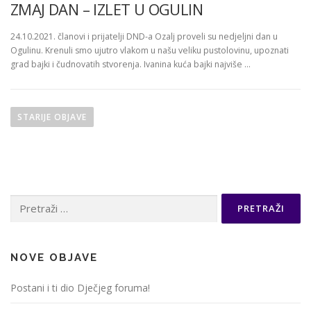
ZMAJ DAN – IZLET U OGULIN
24.10.2021. članovi i prijatelji DND-a Ozalj proveli su nedjeljni dan u
Ogulinu. Krenuli smo ujutro vlakom u našu veliku pustolovinu, upoznati
grad bajki i čudnovatih stvorenja. Ivanina kuća bajki najviše …
N
a
STARIJE OBJAVE
v
i
g
a
Pretraži:
c
i
j
a
NOVE OBJAVE
o
Postani i ti dio Dječjeg foruma!
b