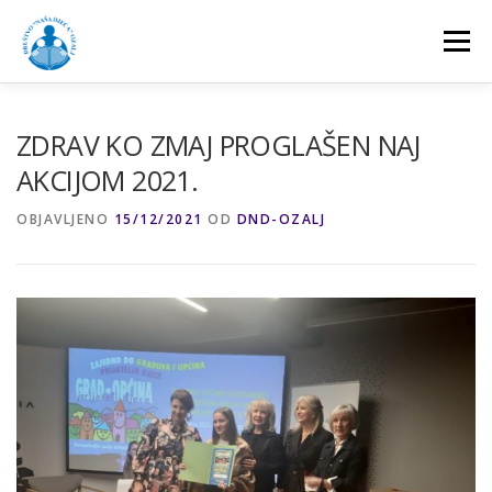
Preskoči
na
Izbornik
sadržaj
NASLOVNA
O NAMA
AKTIVNOSTI
ZDRAV KO ZMAJ PROGLAŠEN NAJ
AKCIJOM 2021.
PROJEKTI
DOGAĐANJA
DONATORI
OBJAVLJENO
15/12/2021
OD
DND-OZALJ
GALERIJA
KONTAKT