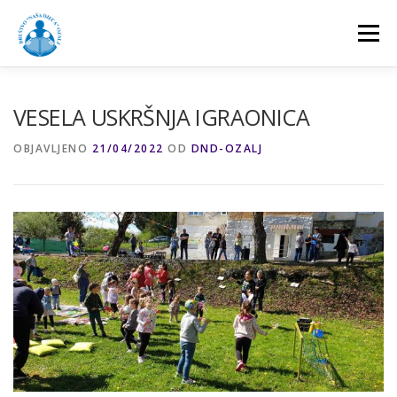
Preskoči
na
Izbornik
sadržaj
NASLOVNA
O NAMA
AKTIVNOSTI
VESELA USKRŠNJA IGRAONICA
OBJAVLJENO
21/04/2022
OD
DND-OZALJ
PROJEKTI
DOGAĐANJA
DONATORI
GALERIJA
KONTAKT