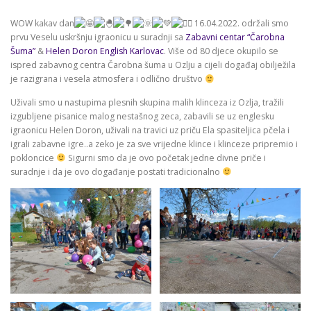
WOW kakav dan
16.04.2022. održali smo
prvu Veselu uskršnju igraonicu u suradnji sa
Zabavni centar “Čarobna
Šuma”
&
Helen Doron English Karlovac
. Više od 80 djece okupilo se
ispred zabavnog centra Čarobna šuma u Ozlju a cijeli događaj obilježila
je razigrana i vesela atmosfera i odlično društvo
Uživali smo u nastupima plesnih skupina malih klinceza iz Ozlja, tražili
izgubljene pisanice malog nestašnog zeca, zabavili se uz englesku
igraonicu Helen Doron, uživali na travici uz priču Ela spasiteljica pčela i
igrali zabavne igre..a zeko je za sve vrijedne klince i klinceze pripremio i
pokloncice
Sigurni smo da je ovo početak jedne divne priče i
suradnje i da je ovo događanje postati tradicionalno