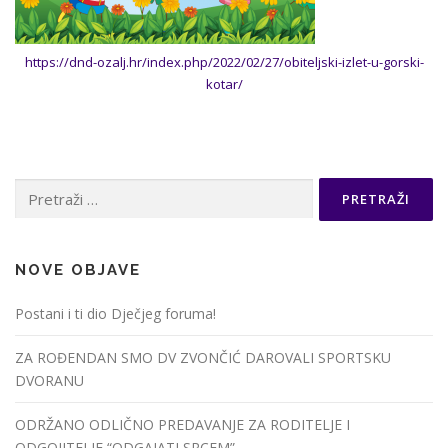
https://dnd-ozalj.hr/index.php/2022/02/27/obiteljski-izlet-u-gorski-
kotar/
Pretraži:
NOVE OBJAVE
Postani i ti dio Dječjeg foruma!
ZA ROĐENDAN SMO DV ZVONČIĆ DAROVALI SPORTSKU
DVORANU
ODRŽANO ODLIČNO PREDAVANJE ZA RODITELJE I
ODGOJITELJE “ODGAJATI SRCEM”