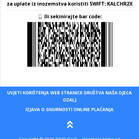
za uplate iz inozemstva koristiti SWIFT: KALCHR2X
Ili sekinirajte bar code:
UVJETI KORIŠTENJA WEB STRANICE DRUŠTVA NAŠA DJECA
OZALJ
IZJAVA O SIGURNOSTI ONLINE PLAĆANJA