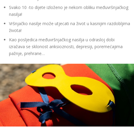
Svako 10 -to dijete izloženo je nekom obliku međuvršnjačkog
nasilja!
Vršnjačko nasilje može utjecati na život u kasnijim razdobljima
života!
Kao posljedica međuvršnjačkog nasilja u odrasloj dobi
izražava se sklonost anksioznosti, depresiji, poremećajima
pažnje, prehrane…