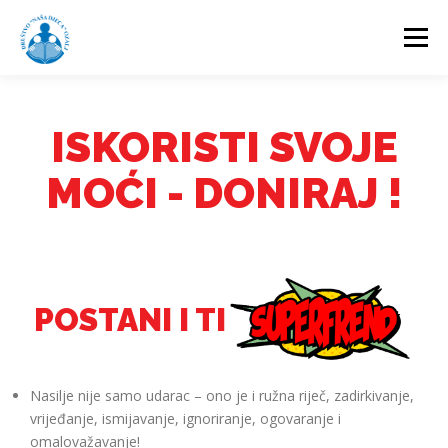
Izbornik
NASLOVNA
O NAMA
AKTIVNOSTI
ISKORISTI SVOJE
MOĆI - DONIRAJ !
PROJEKTI
DOGAĐANJA
DONATORI
GALERIJA
KONTAKT
POSTANI I TI
Nasilje nije samo udarac – ono je i ružna riječ, zadirkivanje,
vrijeđanje, ismijavanje, ignoriranje, ogovaranje i
omalovažavanje!