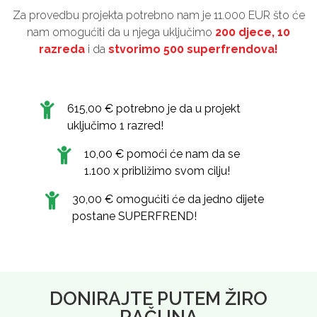
Za provedbu projekta potrebno nam je 11.000 EUR što će
nam omogućiti da u njega uključimo
200 djece, 10
razreda
i da
stvorimo 500 superfrendova!
615,00 € potrebno je da u projekt
uključimo 1 razred!
10,00 € pomoći će nam da se
1.100 x približimo svom cilju!
30,00 € omogućiti će da jedno dijete
postane SUPERFREND!
DONIRAJTE PUTEM ŽIRO