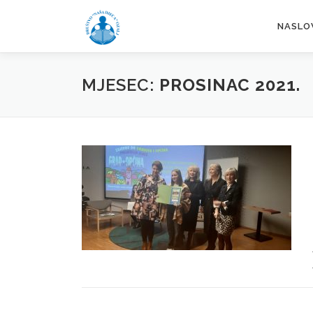
Preskoči
na
NASLO
sadržaj
MJESEC:
PROSINAC 2021.