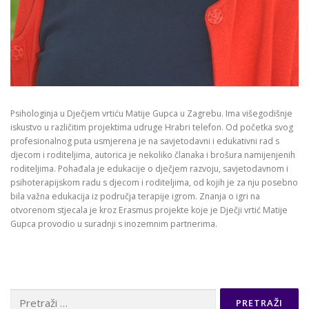
Psihologinja u Dječjem vrtiću Matije Gupca u Zagrebu. Ima višegodišnje
iskustvo u različitim projektima udruge Hrabri telefon. Od početka svog
profesionalnog puta usmjerena je na savjetodavni i edukativni rad s
djecom i roditeljima, autorica je nekoliko članaka i brošura namijenjenih
roditeljima. Pohađala je edukacije o dječjem razvoju, savjetodavnom i
psihoterapijskom radu s djecom i roditeljima, od kojih je za nju posebno
bila važna edukacija iz područja terapije igrom. Znanja o igri na
otvorenom stjecala je kroz Erasmus projekte koje je Dječji vrtić Matije
Gupca provodio u suradnji s inozemnim partnerima.
Pretraži: