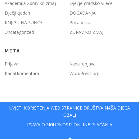
Akademija Zdrav ko zmaj
Dječje gradsko vijeće
Dječji tjedan
DOGAĐANJA
KNJIGU NA SUNCE
Pričaonica
Uncategorized
ZDRAV KO ZMAJ
META
Prijava
Kanal objava
Kanal komentara
WordPress.org
UVJETI KORIŠTENJA WEB STRANICE DRUŠTVA NAŠA DJECA
OZALJ
IZJAVA O SIGURNOSTI ONLINE PLAĆANJA