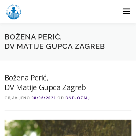
Preskoči
na
Izbornik
sadržaj
NASLOVNA
O NAMA
AKTIVNOSTI
BOŽENA PERIĆ,
DV MATIJE GUPCA ZAGREB
PROJEKTI
DOGAĐANJA
DONATORI
Božena Perić,
GALERIJA
KONTAKT
DV Matije Gupca Zagreb
OBJAVLJENO
08/06/2021
OD
DND-OZALJ